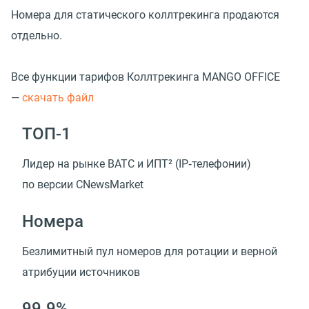
Номера для статического коллтрекинга продаются
отдельно.
Все функции тарифов Коллтрекинга MANGO OFFICE
—
с
качать файл
ТОП-1
Лидер на рынке ВАТС и ИПТ²
(
IP‑телефонии)
по версии CNewsMarket
Номера
Безлимитный пул номеров для ротации и верной
атрибуции источников
99.9%