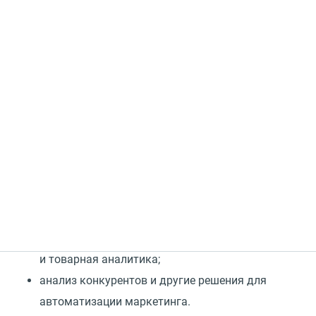
Всегда точные данные даже в период акций или
внезапных пиков трафика
Подключить
Комплексные решения MANGO OFFICE для
маркетологов — это сервисы для повышения
эффективности рекламы:
для трекинга звонков, обращений
по электронной почте, форм на сайте и чатов
с точностью 99.9%;
сквозная аналитика, мультиканальная
и товарная аналитика;
анализ конкурентов и другие решения для
автоматизации маркетинга.