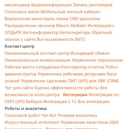
мессенджер
Видеоконференции
Запись разговоров
Голосовое меню
Мобильный личный кабинет
Виртуальная магистраль связи
СМС-рассылки
Распределение звонков
Манго Мобайл
Интеграция с
ОПДкРК
Автоинформатор
Автосекретарь
Обратный
звонок с сайта
Все возможности ВАТС
Контакт-центр
Омниканальный контакт-центр
Исходящий обзвон
Омниканальные коммуникации
Управление персоналом
Рабочее место сотрудника
Конструктор отчетов
Робот-
администратор
Управление рабочими ресурсами
База
знаний
Управление сделками
ПИП (API) для УВК (CRM)
Чат для сайта
Оценка эффективности работы
Все
возможности колл-центра
Интеграции
Интеграции по
ПИП (API)
Вебхуки
Интеграция с 1С
Все интеграции
Роботы и аналитика
Голосовой робот
Чат-бот
Речевая аналитика
Искусственный интеллект
Управление качеством (QM)