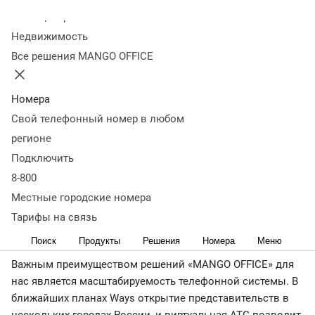
телефонизации офиса была решена в течение дня –
Колл-центр
именно столько времени потребовалось, чтобы
Недвижимость
обеспечить компанию многоканальным городским
Все решения MANGO OFFICE
номером. Причем нам не пришлось прокладывать
коммуникации, покупать дорогостоящую мини-АТС и
даже факс – их функции успешно выполняет
Номера
MANGO OFFICE.
Свой телефонный номер в любом
регионе
Благодаря виртуальной АТС и гибким настройкам
Подключить
переадресации на мобильные телефоны и Skype наша
8-800
компания остается на связи практически круглосуточно,
что дает нам возможность строить действительно
Местные городские номера
клиентоориентированный бизнес в туристической
Тарифы на связь
сфере.
Поиск
Продукты
Решения
Номера
Меню
Важным преимуществом решений «MANGO OFFICE» для
нас является масштабируемость телефонной системы. В
ближайших планах Ways открытие представительств в