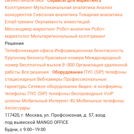
Бизнес-аналитика
Сервисы для маркетинга
Коллтрекинг
Мультиканальная аналитика
Анализ
конкурентов
Сквозная аналитика
Товарная аналитика
Email-трекинг
Окупаемость инвестиций
Мессенджер‑маркетинг
Робот-аналитик
Робот-
маркетолог
Мультирегиональный коллтрекинг
Решения
Телефонизация офиса
Информационная безопасность
Крупному бизнесу
Красивые номера
Международный
номер
Бесплатный вызов 8−800
Организация удаленной
работы
Все решения
Оборудование
ПУС (SIP) телефоны
стационарные
Веб-камеры
Профессиональные
гарнитуры
Сетевое оборудование
Видео- и конференц-
телефоны
ПУС (SIP) телефоны беспроводные
VoIP
шлюзы
Мобильный Интернет 4G
Мобильные телефоны
Аксессуары
117420, г. Москва, ул. Профсоюзная, д. 57, вход
под вывеской MANGO OFFICE
Будни, с 9:00–19:00