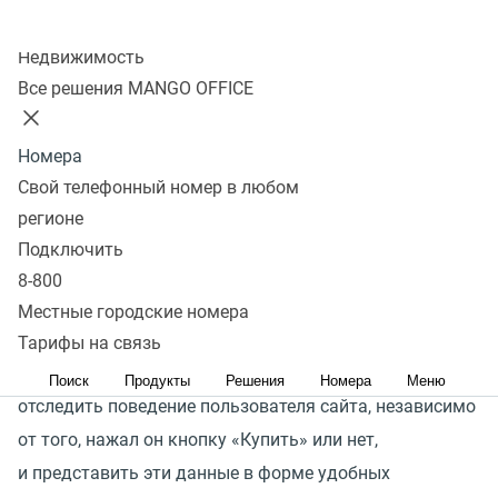
Колл-центр
Все о поведении покупателя
Недвижимость
на сайте
Все решения MANGO OFFICE
Обычно действия клиента на сайте видны только
Номера
после совершения заказа или покупки. Однако
Свой телефонный номер в любом
не менее интересным и важным для аналитики
регионе
и развития является весь предшествующий путь
Подключить
пользователя, то есть все пункты воронки продаж,
8-800
потому что эти сведения могут помочь повысить
Местные городские номера
показатели эффективности.
Тарифы на связь
Товарная аналитика MANGO OFFICE помогает
Поиск
Продукты
Решения
Номера
Меню
отследить поведение пользователя сайта, независимо
от того, нажал он кнопку
«
Купить» или нет,
и представить эти данные в форме удобных