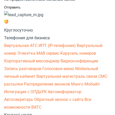
Круглосуточно
Телефония для бизнеса
Виртуальная АТС
ИПТ (IP-телефония)
Виртуальный
номер
Этикетка
МАВ сервис
Карусель номеров
Корпоративный мессенджер
Видеоконференции
Запись разговоров
Голосовое меню
Мобильный
личный кабинет
Виртуальная магистраль связи
СМС-
рассылки
Распределение звонков
Манго Мобайл
Интеграция с ОПДкРК
Автоинформатор
Автосекретарь
Обратный звонок с сайта
Все
возможности ВАТС
Контакт-центр