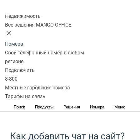
Колл-центр
Онлайн-чат для сайта
Недвижимость
Инструмент общения и способ сделать
Все решения MANGO OFFICE
посетителей сайта вашими постоянными
клиентами.
Номера
Свой телефонный номер в любом
Чат поможет:
регионе
Подключить
сократить количество брошенных корзин;
8-800
увеличить продажи и средний чек;
Местные городские номера
улучшить сервис;
Тарифы на связь
повысить лояльность клиента.
Поиск
Продукты
Решения
Номера
Меню
Как добавить чат на сайт?