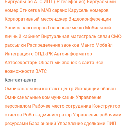
Виртуальная АТС
ИПТ (IP-телефония)
Виртуальный
номер
Этикетка
МАВ сервис
Карусель номеров
Корпоративный мессенджер
Видеоконференции
Запись разговоров
Голосовое меню
Мобильный
личный кабинет
Виртуальная магистраль связи
СМС-
рассылки
Распределение звонков
Манго Мобайл
Интеграция с ОПДкРК
Автоинформатор
Автосекретарь
Обратный звонок с сайта
Все
возможности ВАТС
Контакт-центр
Омниканальный контакт-центр
Исходящий обзвон
Омниканальные коммуникации
Управление
персоналом
Рабочее место сотрудника
Конструктор
отчетов
Робот-администратор
Управление рабочими
ресурсами
База знаний
Управление сделками
ПИП